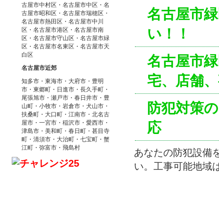
古屋市中村区・名古屋市中区・名
名古屋市
古屋市昭和区・名古屋市瑞穂区・
名古屋市熱田区・名古屋市中川
い！！
区・名古屋市港区・名古屋市南
区・名古屋市守山区・名古屋市緑
区・名古屋市名東区・名古屋市天
白区
名古屋市緑
名古屋市近郊
宅、店舗、
知多市・東海市・大府市・豊明
市・東郷町・日進市・長久手町・
尾張旭市・瀬戸市・春日井市・豊
防犯対策の
山町・小牧市・岩倉市・犬山市・
扶桑町・大口町・江南市・北名古
屋市・一宮市・稲沢市・愛西市・
応
津島市・美和町・春日町・甚目寺
町・清須市・大治町・七宝町・蟹
江町・弥富市・飛島村
あなたの防犯設備
い。工事可能地域