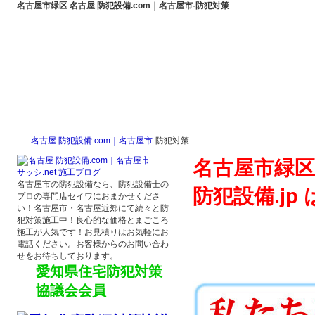
名古屋市緑区 名古屋 防犯設備.com｜名古屋市‐防犯対策
名古屋 防犯設備.com
名古屋 防犯設備.com
名古屋 防犯設備.com
名古屋 防犯設備
名古屋 防犯設備.com｜名古屋市
‐防犯対策
｜名古屋市
｜名古屋市‐サービス
｜名古屋市‐料金
｜名古屋市‐
名古屋市緑区
サッシ.net 施工ブログ
名古屋市の防犯設備なら、防犯設備士の
防犯設備.j
プロの専門店セイワにおまかせくださ
い！名古屋市・名古屋近郊にて続々と防
犯対策施工中！良心的な価格とまごころ
施工が人気です！お見積りはお気軽にお
電話ください。お客様からのお問い合わ
せをお待ちしております。
愛知県住宅防犯対策
協議会会員